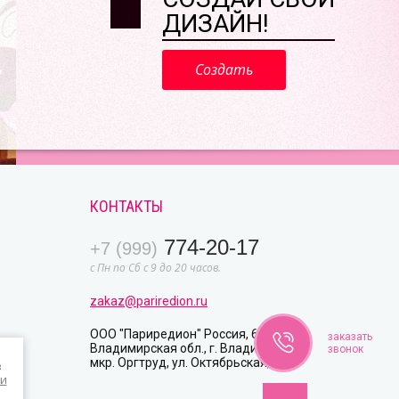
ДИЗАЙН!
Создать
КОНТАКТЫ
774-20-17
+7 (999)
с Пн по Сб с 9 до 20 часов.
zakaz@pariredion.ru
ООО "Париредион" Россия, 600003
заказать
Владимирская обл., г. Владимир,
звонок
мкр. Оргтруд, ул. Октябрьская, д. 26
в
и