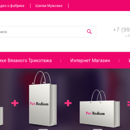
део о фабрике
Шапки Мужские
+7 (99
с П
ке Вязаного Трикотажа
Интернет Магазин