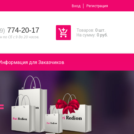
Вход
Регистрация
774-20-17
9)
Товаров:
0 шт.
На сумму:
0 руб.
н по Сб с 9 до 20 часов.
Информация для Заказчиков