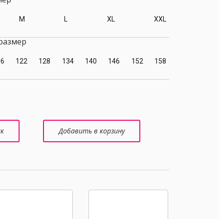
M
L
XL
XXL
размер
16
122
128
134
140
146
152
158
ик
Добавить в корзину