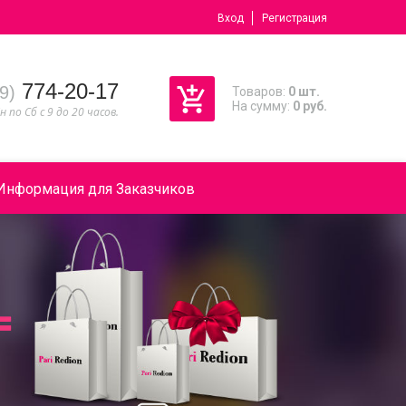
Вход
Регистрация
774-20-17
9)
Товаров:
0 шт.
На сумму:
0 руб.
н по Сб с 9 до 20 часов.
Информация для Заказчиков