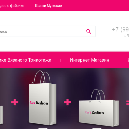
део о фабрике
Шапки Мужские
+7 (99
с П
ке Вязаного Трикотажа
Интернет Магазин