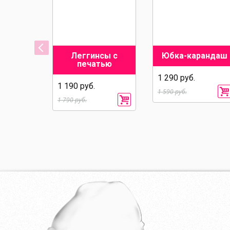
е с
Леггинсы с
Юбка-карандаш
ами
печатью
1 290 руб.
1 190 руб.
1 590 руб.
1 790 руб.