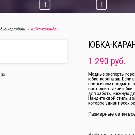
бка-карандаш
Юбка-карандаш
ЮБКА-КАРА
1 290 руб.
тях
Модные эксперты гово
юбка-карандаш. Если в
привычном предмете о
нас пошив такой юбки.
для работы, нежную дл
Найдите свой стиль и 
которое удивит всех 
Размерные сетки вс
Выберите ваш раз