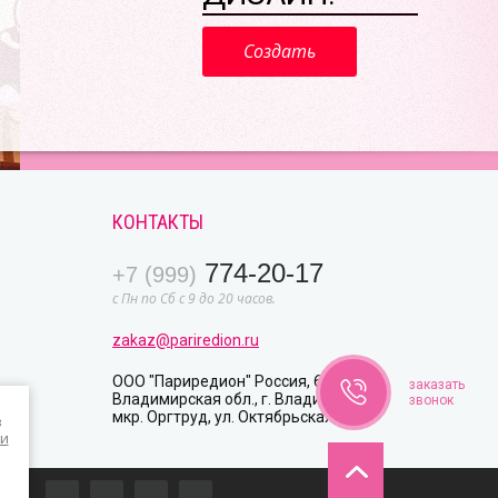
Создать
КОНТАКТЫ
774-20-17
+7 (999)
с Пн по Сб с 9 до 20 часов.
zakaz@pariredion.ru
ООО "Париредион" Россия, 600003
заказать
Владимирская обл., г. Владимир,
звонок
мкр. Оргтруд, ул. Октябрьская, д. 26
в
и