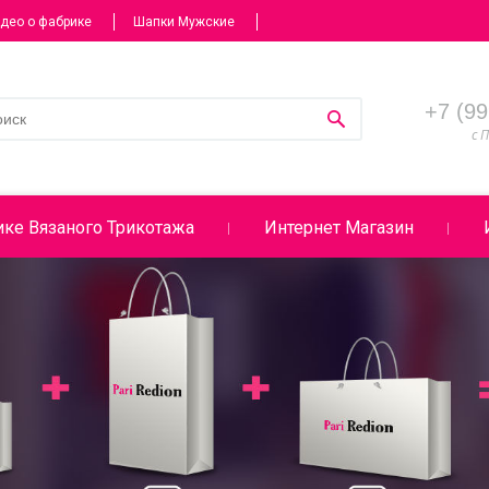
део о фабрике
Шапки Мужские
+7 (99
с П
ке Вязаного Трикотажа
Интернет Магазин