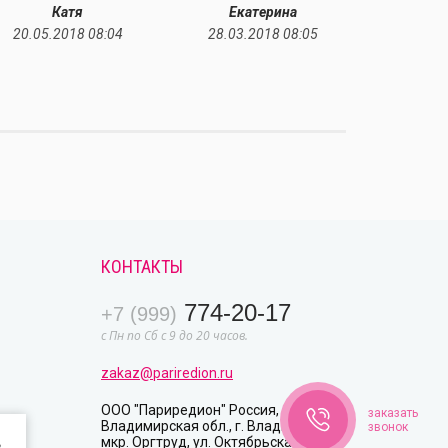
Катя
Екатерина
Е
20.05.2018 08:04
28.03.2018 08:05
19.08.
КОНТАКТЫ
774-20-17
+7 (999)
с Пн по Сб с 9 до 20 часов.
zakaz@pariredion.ru
ООО "Париредион" Россия, 600003
заказать
Владимирская обл., г. Владимир,
звонок
мкр. Оргтруд, ул. Октябрьская, д. 26
в