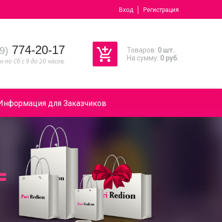
Вход
Регистрация
774-20-17
9)
Товаров:
0 шт.
На сумму:
0 руб.
н по Сб с 9 до 20 часов.
Информация для Заказчиков